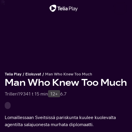
Tärkeä viesti
Telia Play
Elokuvat
Man Who Knew Too Much
Man Who Knew Too Much
Trilleri
1934
1 t 15 min
12+
6.7
Lomaillessaan Sveitsissä pariskunta kuulee kuolevalta
agentilta salajuonesta murhata diplomaatti.