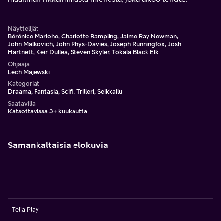
kaivauksia pyhällä maalla.
Näyttelijät
Bérénice Marlohe, Charlotte Rampling, Jaime Ray Newman,
John Malkovich, John Rhys-Davies, Joseph Runningfox, Josh
Hartnett, Keir Dullea, Steven Skyler, Tokala Black Elk
Ohjaaja
Lech Majewski
Kategoriat
Draama, Fantasia, Scifi, Trilleri, Seikkailu
Saatavilla
Katsottavissa 3+ kuukautta
Samankaltaisia elokuvia
Telia Play