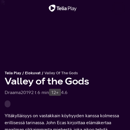
Tärkeä viesti
Telia Play
Elokuvat
Valley Of The Gods
Valley of the Gods
Draama
2019
2 t 6 min
12+
4.6
Yltäkylläisyys on vastakkain köyhyyden kanssa kolmessa
erillisessä tarinassa. John Ecas kirjoittaa elämäkertaa
maailman rikkaimmasta miehestä, joka aikoo tehdä