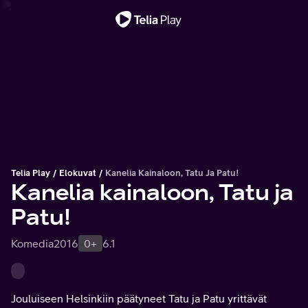
Tärkeä viesti
Telia Play
Elokuvat
Kanelia Kainaloon, Tatu Ja Patu!
Kanelia kainaloon, Tatu ja
Patu!
Komedia
2016
0+
6.1
Jouluiseen Helsinkiin päätyneet Tatu ja Patu yrittävät