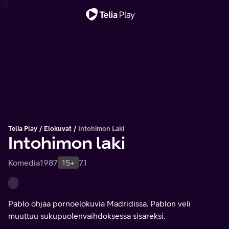
Tärkeä viesti
Telia Play
Elokuvat
Intohimon Laki
Intohimon laki
Komedia
1987
15+
7.1
Pablo ohjaa pornoelokuvia Madridissa. Pablon veli
muuttuu sukupuolenvaihdoksessa sisareksi.