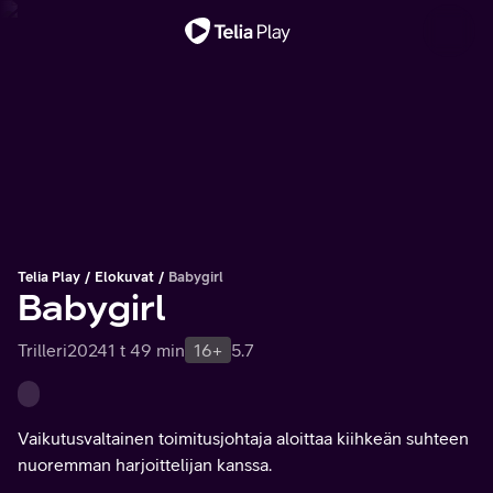
Tärkeä viesti
Telia Play
Elokuvat
Babygirl
Babygirl
Trilleri
2024
1 t 49 min
16+
5.7
Vaikutusvaltainen toimitusjohtaja aloittaa kiihkeän suhteen
nuoremman harjoittelijan kanssa.