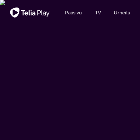
Tärkeä viesti
Pääsivu
TV
Urheilu