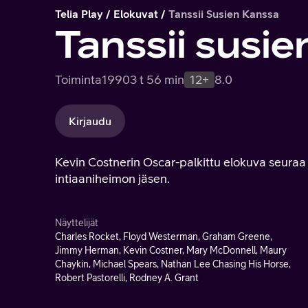
Telia Play
Elokuvat
Tanssii Susien Kanssa
Tanssii susi
Toiminta
1990
3 t 56 min
12+
8.0
Kirjaudu
Kevin Costnerin Oscar-palkittu elokuva seuraa si
intiaaniheimon jäsen.
Näyttelijät
Charles Rocket, Floyd Westerman, Graham Greene,
Jimmy Herman, Kevin Costner, Mary McDonnell, Maury
Chaykin, Michael Spears, Nathan Lee Chasing His Horse,
Robert Pastorelli, Rodney A. Grant