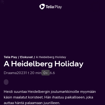
Tärkeä viesti
Telia Play
Elokuvat
A Heidelberg Holiday
A Heidelberg Holiday
Draama
2023
1 t 20 min
0+
6.6
Heidi suuntaa Heidelbergin joulumarkkinoille myymään
käsin maalatut koristeet. Hän ihastuu paikalliseen, joka
auttaa häntä palaamaan juurilleen.