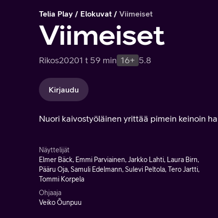
Telia Play
Elokuvat
Viimeiset
Viimeiset
Rikos
2020
1 t 59 min
16+
5.8
Kirjaudu
Nuori kaivostyöläinen yrittää pimein keinoin ha
Näyttelijät
Elmer Bäck, Emmi Parviainen, Jarkko Lahti, Laura Birn,
Pääru Oja, Samuli Edelmann, Sulevi Peltola, Tero Jartti,
Tommi Korpela
Ohjaaja
Veiko Õunpuu