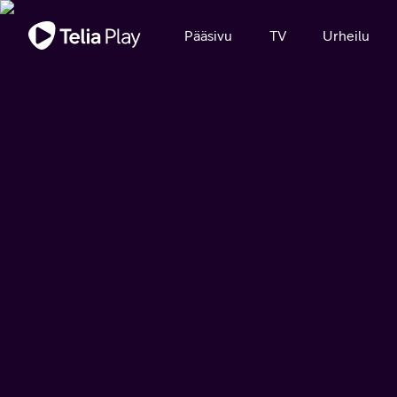
Tärkeä viesti
Pääsivu
TV
Urheilu