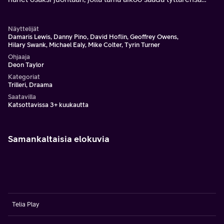
takaisin poliitikko-exältään.
Näyttelijät
Damaris Lewis, Danny Pino, David Hoflin, Geoffrey Owens,
Hilary Swank, Michael Ealy, Mike Colter, Tyrin Turner
Ohjaaja
Deon Taylor
Kategoriat
Trilleri, Draama
Saatavilla
Katsottavissa 3+ kuukautta
Samankaltaisia elokuvia
Telia Play