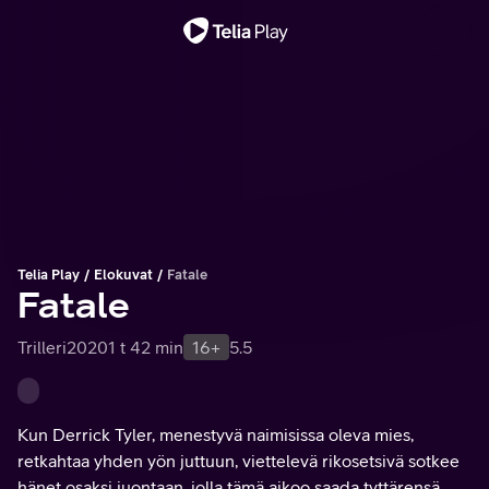
Tärkeä viesti
Telia Play
Elokuvat
Fatale
Fatale
Trilleri
2020
1 t 42 min
16+
5.5
Kun Derrick Tyler, menestyvä naimisissa oleva mies,
retkahtaa yhden yön juttuun, viettelevä rikosetsivä sotkee
hänet osaksi juontaan, jolla tämä aikoo saada tyttärensä