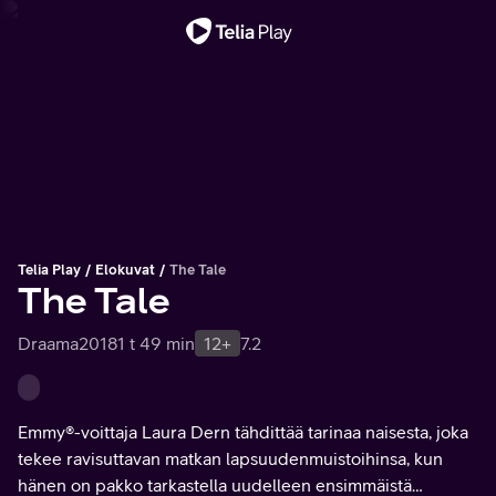
Tärkeä viesti
Telia Play
Elokuvat
The Tale
The Tale
Draama
2018
1 t 49 min
12+
7.2
Emmy®-voittaja Laura Dern tähdittää tarinaa naisesta, joka
tekee ravisuttavan matkan lapsuudenmuistoihinsa, kun
hänen on pakko tarkastella uudelleen ensimmäistä