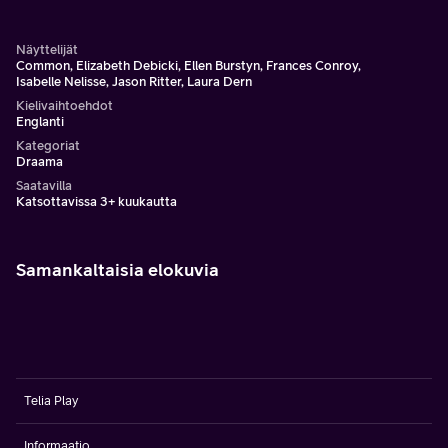
seksisuhdettaan – ja tarinoita, joita itsellemme kerromme
selviytyäksemme.
Näyttelijät
Common, Elizabeth Debicki, Ellen Burstyn, Frances Conroy,
Isabelle Nelisse, Jason Ritter, Laura Dern
Kielivaihtoehdot
Englanti
Kategoriat
Draama
Saatavilla
Katsottavissa 3+ kuukautta
Samankaltaisia elokuvia
Telia Play
Informaatio