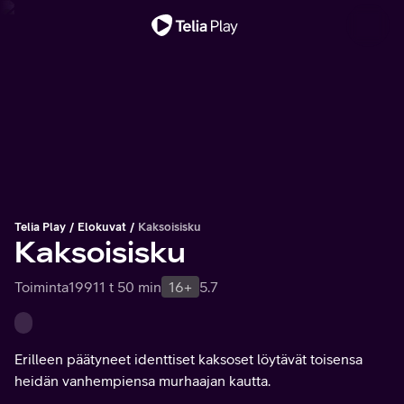
Tärkeä viesti
Telia Play
Elokuvat
Kaksoisisku
Kaksoisisku
Toiminta
1991
1 t 50 min
16+
5.7
Erilleen päätyneet identtiset kaksoset löytävät toisensa
heidän vanhempiensa murhaajan kautta.