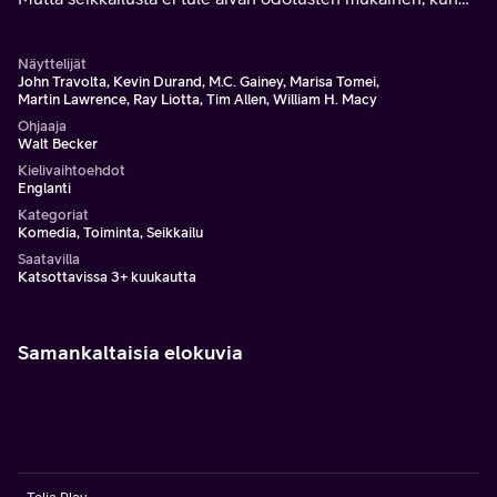
miehet kohtaavat New Mexicossa Del Fuegos -nimisen
moottoripyöräjengin.
Näyttelijät
John Travolta, Kevin Durand, M.C. Gainey, Marisa Tomei,
Martin Lawrence, Ray Liotta, Tim Allen, William H. Macy
Ohjaaja
Walt Becker
Kielivaihtoehdot
Englanti
Kategoriat
Komedia, Toiminta, Seikkailu
Saatavilla
Katsottavissa 3+ kuukautta
Samankaltaisia elokuvia