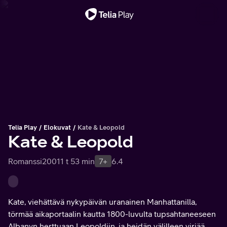
Tärkeä viesti
Telia Play
Elokuvat
Kate & Leopold
Kate & Leopold
Romanssi
2001
1 t 53 min
7+
6.4
Kate, viehättävä nykypäivän uranainen Manhattanilla,
törmää aikaportaalin kautta 1800-luvulta tupsahtaneeseen
Albanyn herttuaan Leopoldiin, ja heidän välilleen viriää