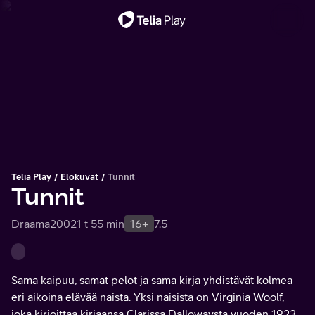
Tärkeä viesti
Telia Play
Elokuvat
Tunnit
Tunnit
Draama
2002
1 t 55 min
16+
7.5
Sama kaipuu, samat pelot ja sama kirja yhdistävät kolmea
eri aikoina elävää naista. Yksi naisista on Virginia Woolf,
joka kirjoittaa kirjaansa Clarissa Dallowaysta vuoden 1923