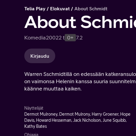
Telia Play
Elokuvat
About Schmidt
About Schmi
Komedia
2002
2 t
0+
7.2
Kirjaudu
Warren Sschmidtillä on edessään katkeransulois
on vaimonsa Helenin kanssa suuria suunnitel
käänne muuttaa kaiken.
Näyttelijät
Dermot Mulroney, Dermot Mulrony, Harry Groener, Hope
Davis, Howard Hesseman, Jack Nicholson, June Squibb,
Kathy Bates
Ohjaaja