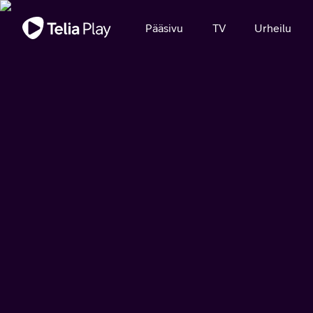
Tärkeä viesti
Pääsivu
TV
Urheilu