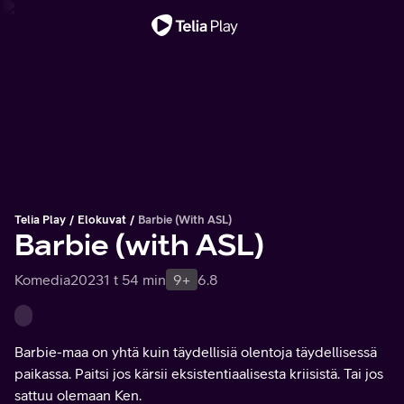
Tärkeä viesti
Telia Play
Elokuvat
Barbie (with ASL)
Barbie (with ASL)
Komedia
2023
1 t 54 min
9+
6.8
Barbie-maa on yhtä kuin täydellisiä olentoja täydellisessä
paikassa. Paitsi jos kärsii eksistentiaalisesta kriisistä. Tai jos
sattuu olemaan Ken.