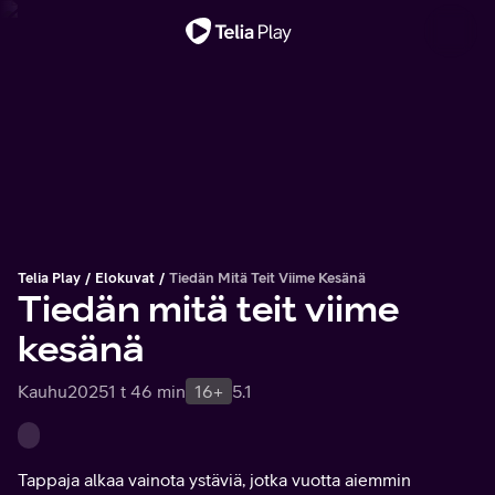
Tärkeä viesti
Telia Play
Elokuvat
Tiedän Mitä Teit Viime Kesänä
Tiedän mitä teit viime
kesänä
Kauhu
2025
1 t 46 min
16+
5.1
Tappaja alkaa vainota ystäviä, jotka vuotta aiemmin