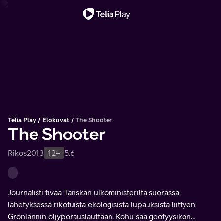
Tärkeä viesti
Telia Play
Elokuvat
The Shooter
The Shooter
Rikos
2013
12+
5.6
Journalisti tivaa Tanskan ulkoministeriltä suorassa
lähetyksessä rikotuista ekologisista lupauksista liittyen
Grönlannin öljyporauslauttaan. Kohu saa geofyysikon