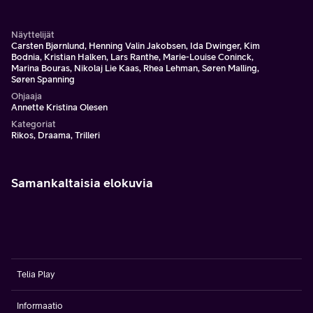
ottamaan tilanteen omiin käsiinsä.
Näyttelijät
Carsten Bjørnlund, Henning Valin Jakobsen, Ida Dwinger, Kim
Bodnia, Kristian Halken, Lars Ranthe, Marie-Louise Coninck,
Marina Bouras, Nikolaj Lie Kaas, Rhea Lehman, Søren Malling,
Søren Spanning
Ohjaaja
Annette Kristina Olesen
Kategoriat
Rikos, Draama, Trilleri
Samankaltaisia elokuvia
Telia Play
Informaatio