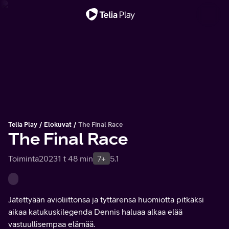
Tärkeä viesti
Telia Play
Elokuvat
The Final Race
The Final Race
Toiminta
2023
1 t 48 min
7+
5.1
Jätettyään avioliittonsa ja tyttärensä huomiotta pitkäksi
aikaa katukuskilegenda Dennis haluaa alkaa elää
vastuullisempaa elämää.