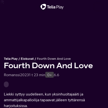
Tärkeä viesti
Telia Play
Elokuvat
Fourth Down And Love
Fourth Down And Love
Romanssi
2023
1 t 23 min
0+
6.6
Liekki syttyy uudelleen, kun yksinhuoltajaäiti ja
ammattijalkapalloilija tapaavat jälleen tyttärensä
harjoituksissa.