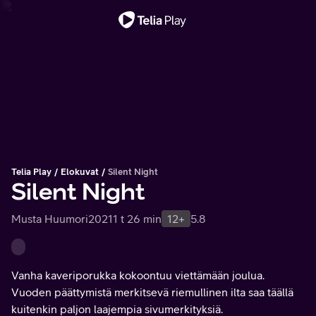
Tärkeä viesti
Telia Play
Elokuvat
Silent Night
Silent Night
Musta Huumori
2021
1 t 26 min
12+
5.8
Vanha kaveriporukka kokoontuu viettämään joulua.
Vuoden päättymistä merkitsevä riemullinen ilta saa täällä
kuitenkin paljon laajempia sivumerkityksiä.