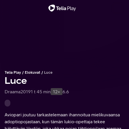
Tärkeä viesti
Telia Play
Elokuvat
Luce
Luce
Draama
2019
1 t 45 min
12+
6.6
Aviopari joutuu tarkastelemaan ihannoitua mielikuvaansa
adoptiopojastaan, kun tämän lukio-opettaja tekee
hälyttävän löydön, joka uhkaa pojan tähtioppilaan asemaa.