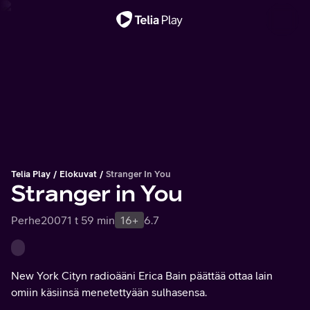
Tärkeä viesti
Telia Play
Elokuvat
Stranger In You
Stranger in You
Perhe
2007
1 t 59 min
16+
6.7
New York Cityn radioääni Erica Bain päättää ottaa lain
omiin käsiinsä menetettyään sulhasensa.