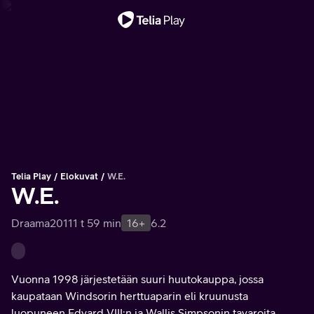
Tärkeä viesti
Telia Play
Elokuvat
W.E.
W.E.
Draama
2011
1 t 59 min
16+
6.2
Vuonna 1998 järjestetään suuri huutokauppa, jossa
kaupataan Windsorin herttuaparin eli kruunusta
luopuneen Edvard VIII:n ja Wallis Simpsonin tavaroita.