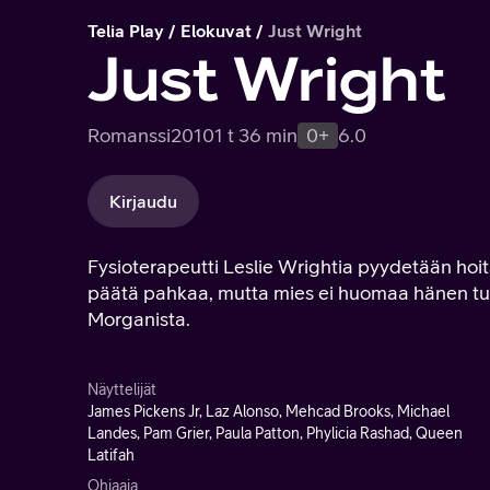
Telia Play
Elokuvat
Just Wright
Just Wright
Romanssi
2010
1 t 36 min
0+
6.0
Kirjaudu
Fysioterapeutti Leslie Wrightia pyydetään hoit
päätä pahkaa, mutta mies ei huomaa hänen tunt
Morganista.
Näyttelijät
James Pickens Jr, Laz Alonso, Mehcad Brooks, Michael
Landes, Pam Grier, Paula Patton, Phylicia Rashad, Queen
Latifah
Ohjaaja