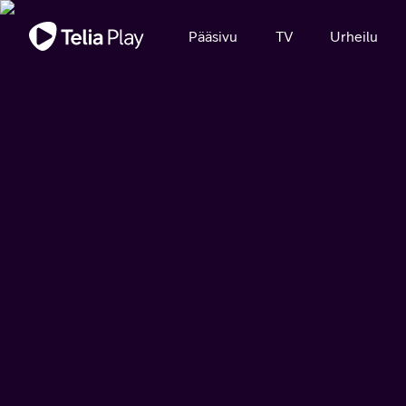
Tärkeä viesti
Pääsivu
TV
Urheilu