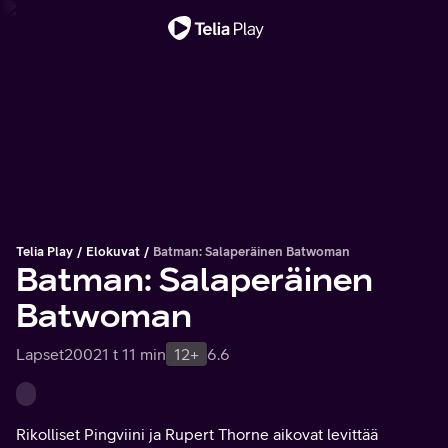
Tärkeä viesti
Telia Play
Elokuvat
Batman: Salaperäinen Batwoman
Batman: Salaperäinen
Batwoman
Lapset
2002
1 t 11 min
12+
6.6
Rikolliset Pingviini ja Rupert Thorne aikovat levittää