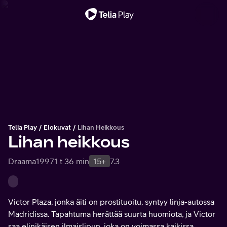
Tärkeä viesti
Telia Play
Elokuvat
Lihan Heikkous
Lihan heikkous
Draama
1997
1 t 36 min
15+
7.3
Victor Plaza, jonka äiti on prostituoitu, syntyy linja-autossa
Madridissa. Tapahtuma herättää suurta huomiota, ja Victor
saa elinikäisen ilmaislipun, joka on voimassa kaikissa