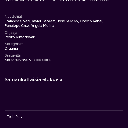
kaupungin linja-autoissa.
Näyttelijät
Francesca Neri, Javier Bardem, José Sancho, Liberto Rabal,
Penelope Cruz, Ángela Molina
Ohjaaja
Pedro Almodóvar
Kategoriat
Draama
Saatavilla
Katsottavissa 3+ kuukautta
Samankaltaisia elokuvia
Telia Play