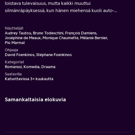
loistava tulevaisuus, mutta kaikki muuttui
silmänräpäyksessä, kun hänen miehensä kuoli auto-
onnettomuudessa. Kolme vuotta myöhemmin Nathalie
suree edelleen eikä tiedä, mitä tekisi elämällään.
Näyttelijät
Audrey Tautou, Bruno Todeschini, François Damiens,
Joséphine de Meaux, Monique Chaumette, Mélanie Bernier,
Pio Marmaï
Ohjaaja
David Foenkinos, Stéphane Foenkinos
Kategoriat
Romanssi, Komedia, Draama
Saatavilla
Katsottavissa 3+ kuukautta
Samankaltaisia elokuvia