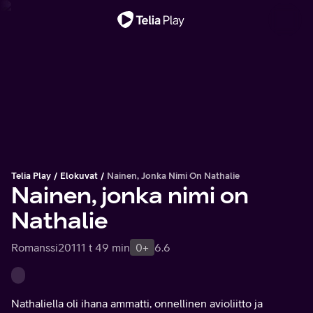
Tärkeä viesti
Telia Play
Elokuvat
Nainen, Jonka Nimi On Nathalie
Nainen, jonka nimi on
Nathalie
Romanssi
2011
1 t 49 min
0+
6.6
Nathaliella oli ihana ammatti, onnellinen avioliitto ja