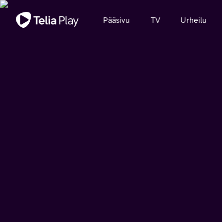
Tärkeä viesti
Pääsivu
TV
Urheilu