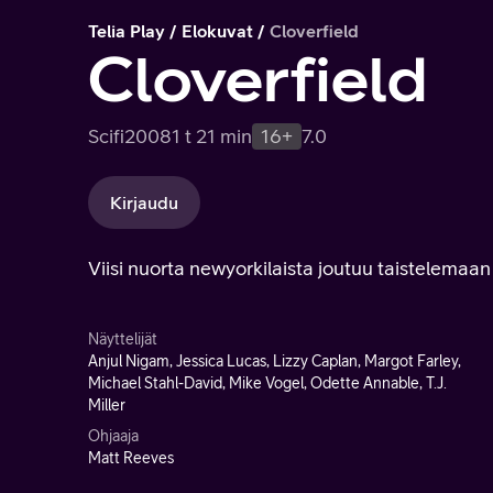
Telia Play
Elokuvat
Cloverfield
Cloverfield
Scifi
2008
1 t 21 min
16+
7.0
Kirjaudu
Viisi nuorta newyorkilaista joutuu taistelemaa
Näyttelijät
Anjul Nigam, Jessica Lucas, Lizzy Caplan, Margot Farley,
Michael Stahl-David, Mike Vogel, Odette Annable, T.J.
Miller
Ohjaaja
Matt Reeves