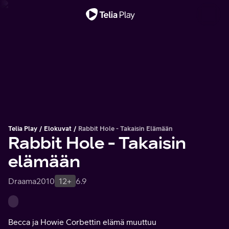
Tärkeä viesti
Telia Play
Elokuvat
Rabbit Hole - Takaisin Elämään
Rabbit Hole - Takaisin
elämään
Draama
2010
12+
6.9
Becca ja Howie Corbettin elämä muuttuu