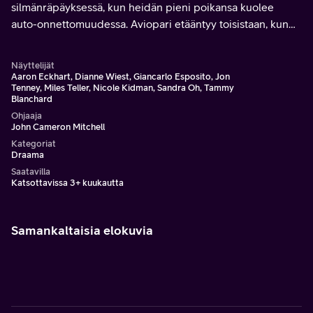
silmänräpäyksessä, kun heidän pieni poikansa kuolee
auto-onnettomuudessa. Aviopari etääntyy toisistaan, kun
kumpikin yrittää selvitä surustaan omalla tavallaan.
Näyttelijät
Aaron Eckhart, Dianne Wiest, Giancarlo Esposito, Jon
Tenney, Miles Teller, Nicole Kidman, Sandra Oh, Tammy
Blanchard
Ohjaaja
John Cameron Mitchell
Kategoriat
Draama
Saatavilla
Katsottavissa 3+ kuukautta
Samankaltaisia elokuvia