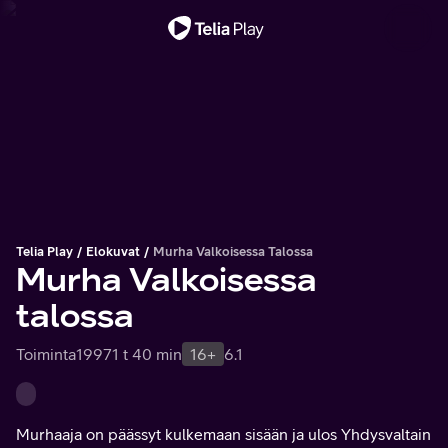
Tärkeä viesti
Telia Play
Elokuvat
Murha Valkoisessa Talossa
Murha Valkoisessa
talossa
Toiminta
1997
1 t 40 min
16+
6.1
Murhaaja on päässyt kulkemaan sisään ja ulos Yhdysvaltain