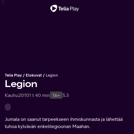
Tärkeä viesti
Telia Play
Elokuvat
Legion
Legion
Kauhu
2010
1 t 40 min
16+
5.3
Jumala on saanut tarpeekseen ihmiskunnasta ja lähettää
tuhoa kylvävän enkelilegioonan Maahan.