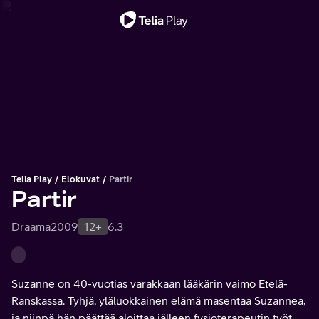
Tärkeä viesti
Telia Play
Elokuvat
Partir
Partir
Draama
2009
12+
6.3
Suzanne on 40-vuotias varakkaan lääkärin vaimo Etelä-
Ranskassa. Tyhjä, yläluokkainen elämä masentaa Suzannea,
ja niinpä hän päättää aloittaa jälleen fysioterapeutin työt.