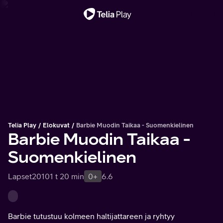
Tärkeä viesti
Telia Play
Elokuvat
Barbie Muodin Taikaa - Suomenkielinen
Barbie Muodin Taikaa -
Suomenkielinen
Lapset
2010
1 t 20 min
0+
6.6
Barbie tutustuu kolmeen haltijattareen ja ryhtyy