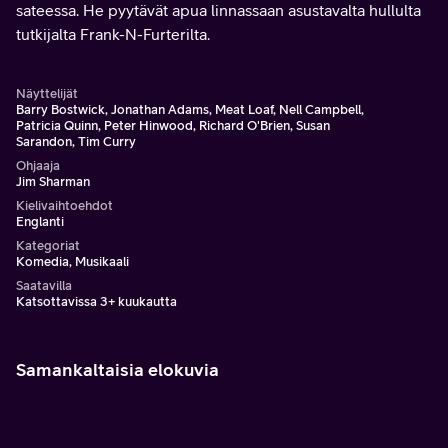
sateessa. He pyytävät apua linnassaan asustavalta hullulta
tutkijalta Frank-N-Furterilta.
Näyttelijät
Barry Bostwick, Jonathan Adams, Meat Loaf, Nell Campbell,
Patricia Quinn, Peter Hinwood, Richard O'Brien, Susan
Sarandon, Tim Curry
Ohjaaja
Jim Sharman
Kielivaihtoehdot
Englanti
Kategoriat
Komedia, Musikaali
Saatavilla
Katsottavissa 3+ kuukautta
Samankaltaisia elokuvia