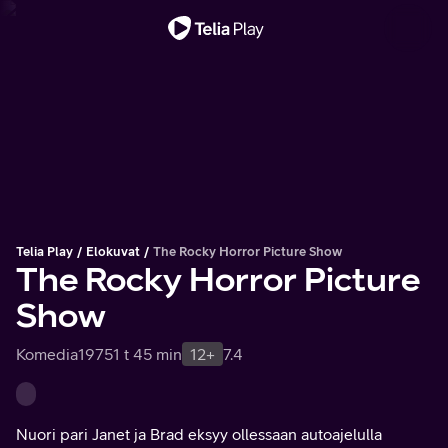
Tärkeä viesti
Telia Play
Elokuvat
The Rocky Horror Picture Show
The Rocky Horror Picture
Show
Komedia
1975
1 t 45 min
12+
7.4
Nuori pari Janet ja Brad eksyy ollessaan autoajelulla