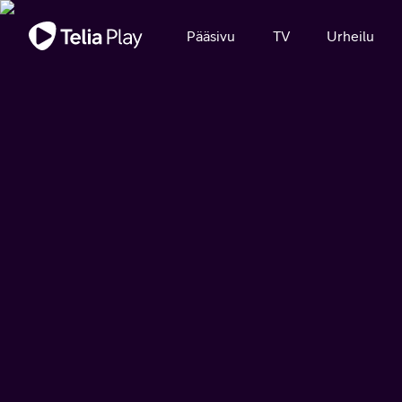
Tärkeä viesti
Pääsivu
TV
Urheilu