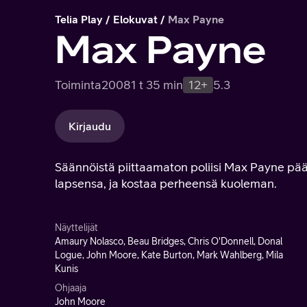
Telia Play
Elokuvat
Max Payne
Max Payne
Toiminta
2008
1 t 35 min
12+
5.3
Kirjaudu
Säännöistä piittaamaton poliisi Max Payne pää
lapsensa, ja kostaa perheensä kuoleman.
Näyttelijät
Amaury Nolasco, Beau Bridges, Chris O'Donnell, Donal
Logue, John Moore, Kate Burton, Mark Wahlberg, Mila
Kunis
Ohjaaja
John Moore