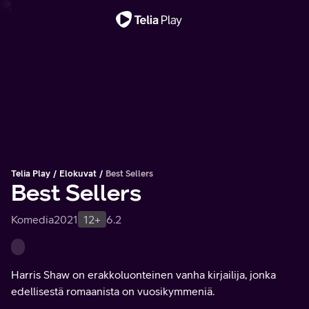
Tärkeä viesti
Telia Play
Elokuvat
Best Sellers
Best Sellers
Komedia
2021
12+
6.2
Harris Shaw on erakkoluonteinen vanha kirjailija, jonka
edellisestä romaanista on vuosikymmeniä.