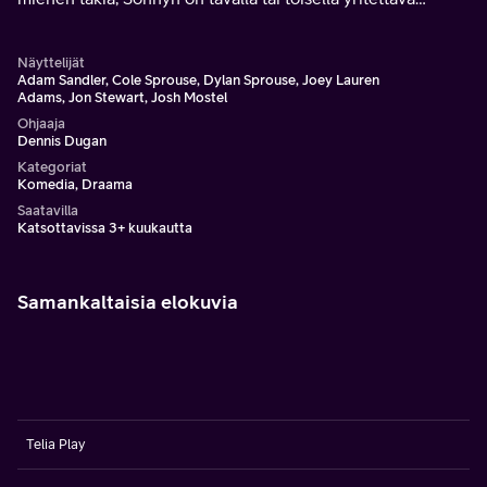
todistaa, että hän on valmis kasvamaan aikuiseksi.
Näyttelijät
Adam Sandler, Cole Sprouse, Dylan Sprouse, Joey Lauren
Adams, Jon Stewart, Josh Mostel
Ohjaaja
Dennis Dugan
Kategoriat
Komedia, Draama
Saatavilla
Katsottavissa 3+ kuukautta
Samankaltaisia elokuvia
Telia Play