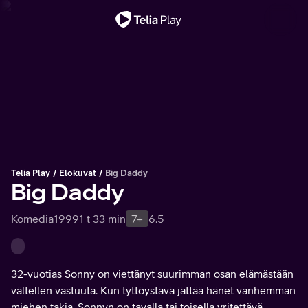
Tärkeä viesti
Telia Play
Elokuvat
Big Daddy
Big Daddy
Komedia
1999
1 t 33 min
7+
6.5
32-vuotias Sonny on viettänyt suurimman osan elämästään
vältellen vastuuta. Kun tyttöystävä jättää hänet vanhemman
miehen takia, Sonnyn on tavalla tai toisella yritettävä