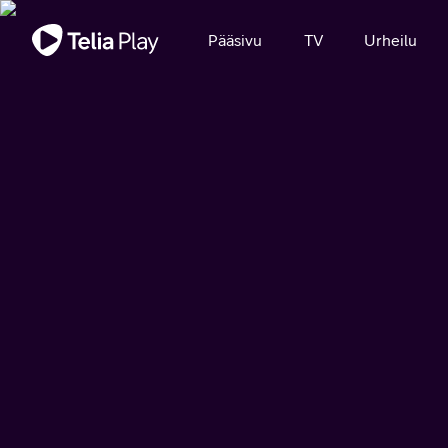
Tärkeä viesti
Pääsivu
TV
Urheilu