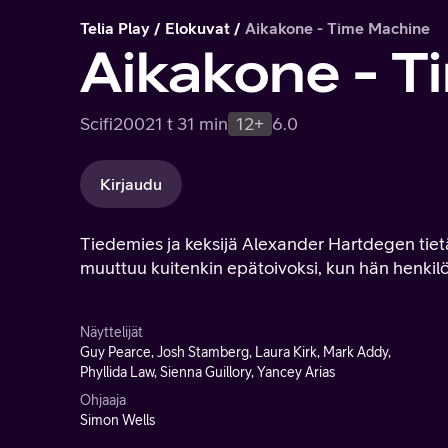
Telia Play
Elokuvat
Aikakone - Time Machine
Aikakone - T
Scifi
2002
1 t 31 min
12+
6.0
Kirjaudu
Tiedemies ja keksijä Alexander Hartdegen tie
muuttuu kuitenkin epätoivoksi, kun hän henki
Näyttelijät
Guy Pearce, Josh Stamberg, Laura Kirk, Mark Addy,
Phyllida Law, Sienna Guillory, Yancey Arias
Ohjaaja
Simon Wells