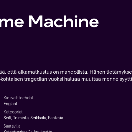
ime Machine
tää, että aikamatkustus on mahdollista. Hänen tietämyks
lökohtaisen tragedian vuoksi haluaa muuttaa menneisyytt
Kielivaihtoehdot
Englanti
Kategoriat
Scifi, Toiminta, Seikkailu, Fantasia
Saatavilla