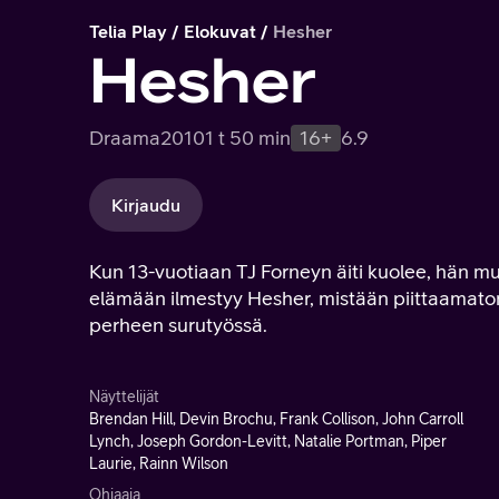
Telia Play
Elokuvat
Hesher
Hesher
Draama
2010
1 t 50 min
16+
6.9
Kirjaudu
Kun 13-vuotiaan TJ Forneyn äiti kuolee, hän mu
elämään ilmestyy Hesher, mistään piittaamaton
perheen surutyössä.
Näyttelijät
Brendan Hill, Devin Brochu, Frank Collison, John Carroll
Lynch, Joseph Gordon-Levitt, Natalie Portman, Piper
Laurie, Rainn Wilson
Ohjaaja