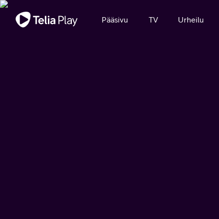
Tärkeä viesti
Pääsivu
TV
Urheilu