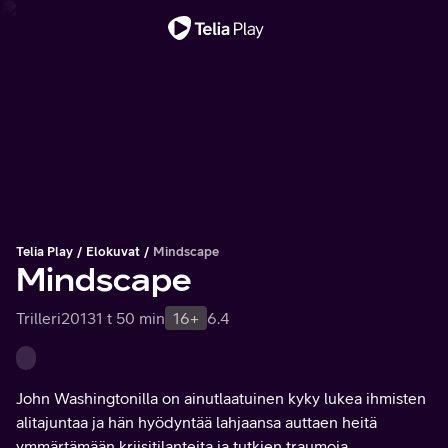
Tärkeä viesti
Telia Play
Elokuvat
Mindscape
Mindscape
Trilleri
2013
1 t 50 min
16+
6.4
John Washingtonilla on ainutlaatuinen kyky lukea ihmisten
alitajuntaa ja hän hyödyntää lahjaansa auttaen heitä
ymmärtämään kriisitilanteita ja tutkien traumoja.