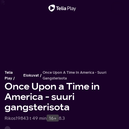
Tärkeä viesti
Telia
Once Upon A Time In America - Suuri
Elokuvat
Play
Gangsterisota
Once Upon a Time in
America - suuri
gangsterisota
Rikos
1984
3 t 49 min
16+
8.3