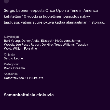
Sergio Leonen eeposta Once Upon a Time in America
kehiteltiin 10 vuotta ja huolellinen panostus näkyy
laadussa: valmis suurelokuva kattaa alamaailman historiaa
puolen vuosisadan ajalta ja tarjoaa vahvat roolihahmot ja
luunkovan näyttelijäkaartin.
Näyttelijät
Burt Young, Danny Aiello, Elizabeth McGovern, James
Woods, Joe Pesci, Robert De Niro, Treat Williams, Tuesday
Weld, William Forsythe
Ohjaaja
Sergio Leone
Kategoriat
Rikos, Draama
Saatavilla
Katsottavissa 3+ kuukautta
Samankaltaisia elokuvia