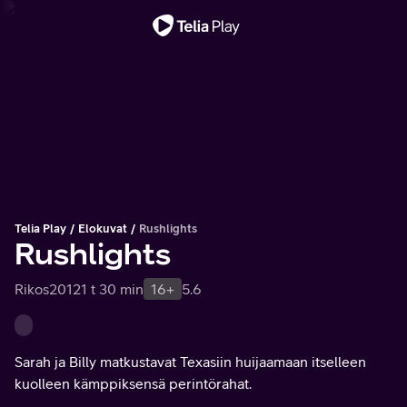
Tärkeä viesti
Telia Play
Elokuvat
Rushlights
Rushlights
Rikos
2012
1 t 30 min
16+
5.6
Sarah ja Billy matkustavat Texasiin huijaamaan itselleen
kuolleen kämppiksensä perintörahat.