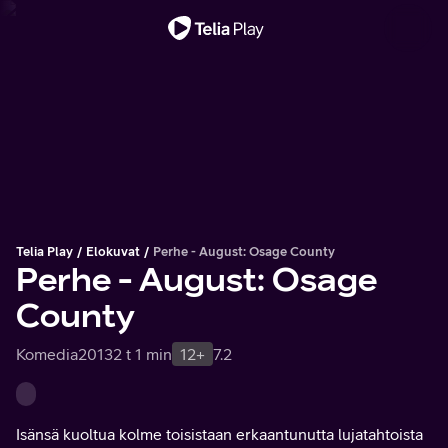
Tärkeä viesti
Telia Play
Elokuvat
Perhe - August: Osage County
Perhe - August: Osage
County
Komedia
2013
2 t 1 min
12+
7.2
Isänsä kuoltua kolme toisistaan erkaantunutta lujatahtoista