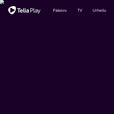
Tärkeä viesti
Pääsivu
TV
Urheilu