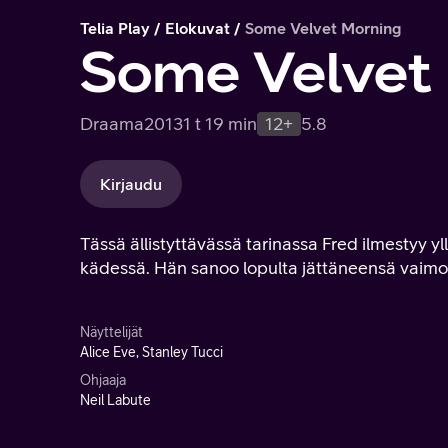
Telia Play
Elokuvat
Some Velvet Morning
Some Velvet
Draama
2013
1 t 19 min
12+
5.8
Kirjaudu
Tässä ällistyttävässä tarinassa Fred ilmestyy y
kädessä. Hän sanoo lopulta jättäneensä vaimon
Näyttelijät
Alice Eve, Stanley Tucci
Ohjaaja
Neil Labute