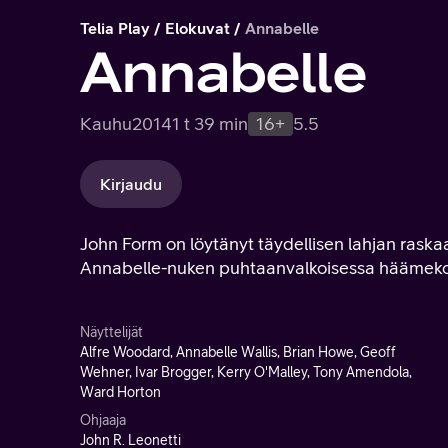
Telia Play
Elokuvat
Annabelle
Annabelle
Kauhu
2014
1 t 39 min
16+
5.5
Kirjaudu
John Form on löytänyt täydellisen lahjan raska
Annabelle-nuken puhtaanvalkoisessa häämek
Näyttelijät
Alfre Woodard, Annabelle Wallis, Brian Howe, Geoff
Wehner, Ivar Brogger, Kerry O'Malley, Tony Amendola,
Ward Horton
Ohjaaja
John R. Leonetti