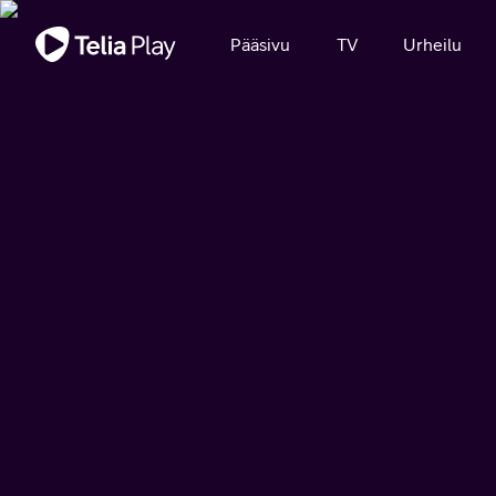
Tärkeä viesti
Pääsivu
TV
Urheilu