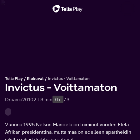
Tärkeä viesti
Telia Play
Elokuvat
Invictus - Voittamaton
Invictus - Voittamaton
Draama
2010
2 t 8 min
0+
7.3
Vuonna 1995 Nelson Mandela on toiminut vuoden Etelä-
Afrikan presidenttinä, mutta maa on edelleen apartheidin
jäljiltä pahasti kahtia jakautunut.