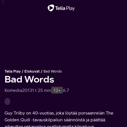
Tärkeä viesti
Telia Play
Elokuvat
Bad Words
Bad Words
Komedia
2013
1 t 25 min
12+
6.7
Guy Trilby on 40-vuotias, joka löytää porsaanreiän The
Golden Quill -tavauskilpailun säännöistä ja päättää
aiheuttaa sekasortoa osallistumalla kilpailuun.