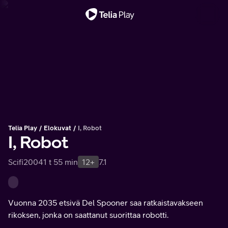
Tärkeä viesti
Telia Play
Elokuvat
I, Robot
I, Robot
Scifi
2004
1 t 55 min
12+
7.1
Vuonna 2035 etsivä Del Spooner saa ratkaistavakseen
rikoksen, jonka on saattanut suorittaa robotti.