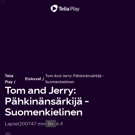
Tärkeä viesti
Telia
Tom And Jerry: Pähkinänsärkijä -
Elokuvat
Play
Suomenkielinen
Tom and Jerry:
Pähkinänsärkijä -
Suomenkielinen
Lapset
2007
47 min
0+
6.4